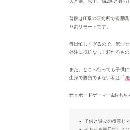
夫と娘、息子、猫2匹と暮ら
普段はIT系の研究所で管理
９割リモートです。
毎日忙しすぎるので、無理せ
外注に抵抗なし！頼れるもの
また、どこへ行っても子供に
生身で勝負できない私は「
モ
元々ボードゲーマー&おもち
子供と遊ぶの得意じ
そもそも毎日忙しく