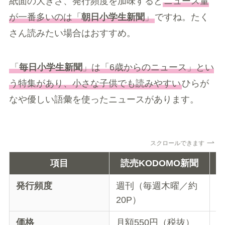
紙面の大きさ、発行頻度を加味すると
ニュース量
が一番多いのは「
朝日小学生新聞
」
ですね。たく
さん読みたい場合はおすすめ。
「
毎日小学生新聞
」は「6歳からのニュース」とい
う特集があり、小さな子供でも読みやすい
ひらが
なや優しい語彙を使ったニュースがあります。
スクロールできます
項目
読売KODOMO新聞
発行頻度
週刊（毎週木曜／約
日
20P）
価格
月額550円（税抜）
月