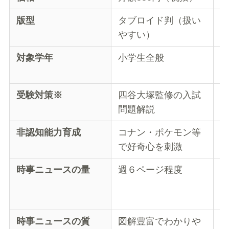
版型
タブロイド判（扱い
やすい）
対象学年
小学生全般
受験対策※
四谷大塚監修の入試
問題解説
非認知能力育成
コナン・ポケモン等
で好奇心を刺激
時事ニュースの量
週６ページ程度
毎
時事ニュースの質
図解豊富でわかりや